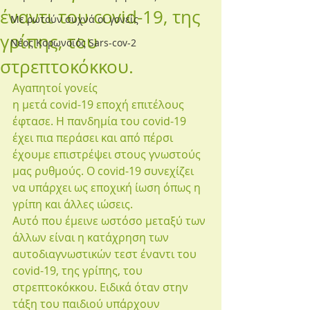
έναντι του covid-19, της
Με ρωτούν συχνά οι γονείς
γρίπης, του
Νέος Κορωνοϊός Sars-cov-2
στρεπτοκόκκου.
Αγαπητοί γονείς
η μετά covid-19 εποχή επιτέλους 
έφτασε. Η πανδημία του covid-19 
έχει πια περάσει και από πέρσι 
έχουμε επιστρέψει στους γνωστούς 
μας ρυθμούς. Ο covid-19 συνεχίζει 
να υπάρχει ως εποχική ίωση όπως η 
γρίπη και άλλες ιώσεις.
Αυτό που έμεινε ωστόσο μεταξύ των 
άλλων είναι η κατάχρηση των 
αυτοδιαγνωστικών τεστ έναντι του 
covid-19, της γρίπης, του 
στρεπτοκόκκου. Ειδικά όταν στην 
τάξη του παιδιού υπάρχουν 