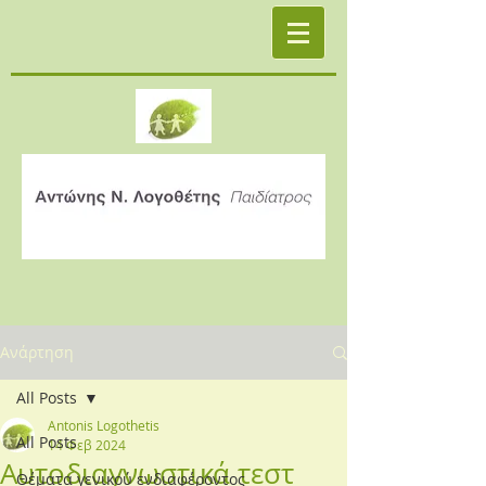
Ανάρτηση
All Posts
Antonis Logothetis
All Posts
14 Φεβ 2024
Αυτοδιαγνωστικά τεστ
Θέματα γενικού ενδιαφέροντος