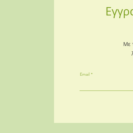
Εγγρ
Με 
Email