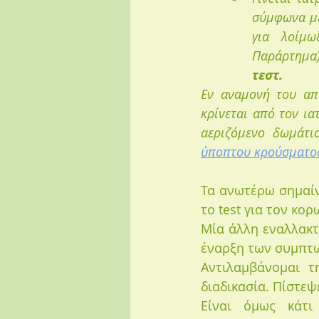
σύμφωνα με
για λοίμω
Παράρτημα)
τεστ.
Εν αναμονή του απο
κρίνεται από τον ια
αεριζόμενο δωμάτιο
ύποπτου κρούσματος
Τα ανωτέρω σημαίνο
το test για τον κορ
Μία άλλη εναλλακτι
έναρξη των συμπτωμ
Αντιλαμβάνομαι τ
διαδικασία. Πίστεψ
Είναι όμως κάτι