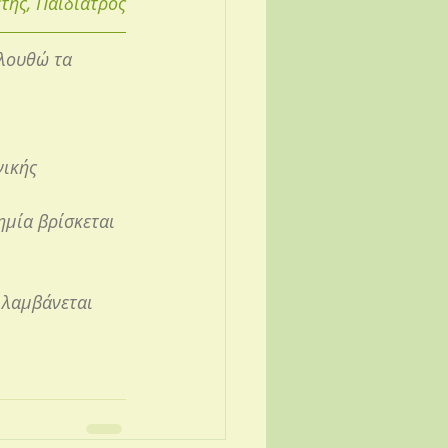
της, Παιδίατρος
λουθώ τα 
ικής 
μία βρίσκεται 
 λαμβάνεται 