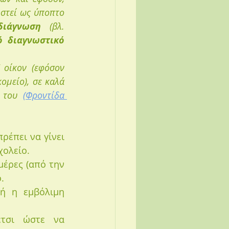
στεί ως ύποπτο 
διάγνωση
 (βλ. 
 διαγνωστικό 
οίκον (εφόσον 
μείο), σε καλά 
 του 
(
Φροντίδα 
έπει να γίνει 
χολείο. 
μέρες (από την 
. 
ή η εμβόλιμη 
τσι ώστε να 