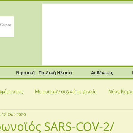
Νηπιακή - Παιδική Ηλικία
Ασθένειες
ιαφέροντος
Με ρωτούν συχνά οι γονείς
Νέος Κορω
s
12 Οκτ 2020
ρωνοϊός SARS-COV-2/