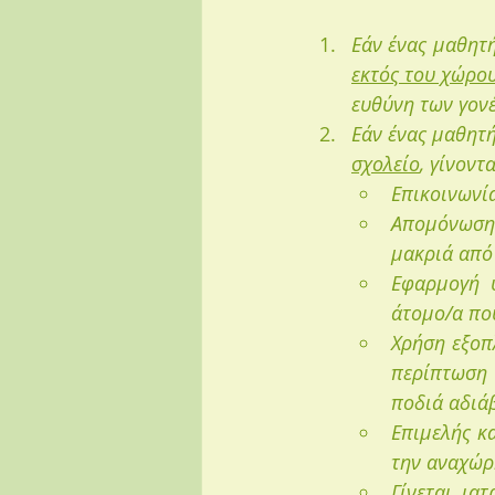
εκτός του χώρο
ευθύνη των γον
Εάν ένας μαθητ
σχολείο
, γίνον
Επικοινωνία
Απομόνωση 
μακριά από
Εφαρμογή υ
άτομο/α πο
Χρήση εξοπ
περίπτωση 
ποδιά αδιά
Επιμελής κ
την αναχώρ
Γίνεται ια