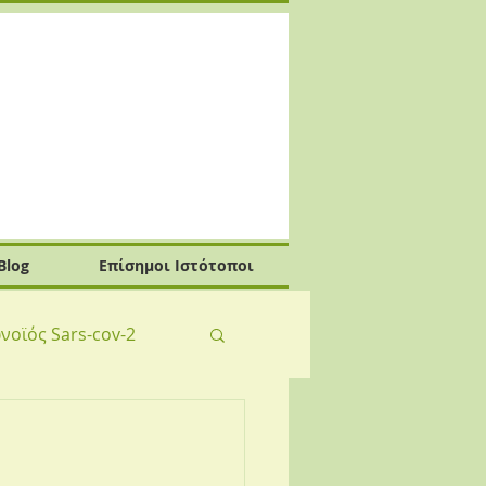
Blog
Επίσημοι Ιστότοποι
νοϊός Sars-cov-2