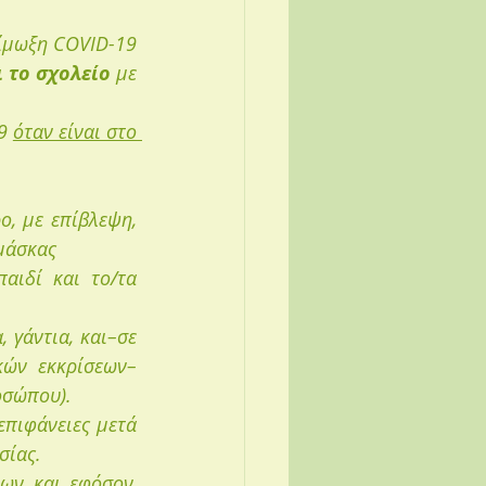
Εάν ένας μαθητής εμφανίσει έστω και ήπια συμπτώματα συμβατά με λοίμωξη COVID-19 
ι το σχολείο
 με 
9 
όταν είναι στο 
, με επίβλεψη, 
μάσκας
αιδί και το/τα 
γάντια, και–σε 
κών εκκρίσεων–
οσώπου).
πιφάνειες μετά 
σίας.
ων και εφόσον, 