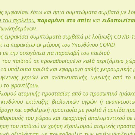
υ του σχολείου
, 
παραμένει στο σπίτι
 και 
ειδοποιείτα
έων/κηδεμόνων.
ής εμφανίσει συμπτώματα συμβατά με λοίμωξη COVID-1
ται τα παρακάτω εκ μέρους του Υπευθύνου COVID
 με την οικογένεια για παραλαβή του παιδιού
του παιδιού σε προκαθορισμένο καλά αεριζόμενο χώρο
 τα υπόλοιπα παιδιά και εφαρμογή απλής χειρουργικής 
γιεινής χεριών και αναπνευστικής υγιεινής από το π
υ το φροντίζουν.
λισμού ατομικής προστασίας από το προσωπικό (μάσκα, 
κινδύνου εκτίναξης βιολογικών υγρών ή αναπνευστι
βροχη και οφθαλμική προστασία με γυαλιά ή ασπίδα πρ
αθαρισμός του χώρου και εφαρμογή απολυμαντικού σε ε
ηση του παιδιού με χρήση εξοπλισμού ατομικής προστα
τρική αξιολόγηση με πρωτοβουλία των γονέων/κηδεμόν