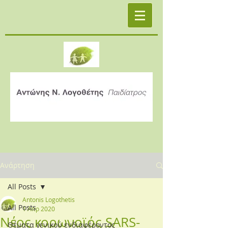
Ανάρτηση
All Posts
Antonis Logothetis
All Posts
1 Απρ 2020
Νέος κορωνοϊός SARS-
Θέματα γενικού ενδιαφέροντος