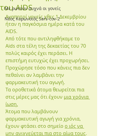
του AIDS
Με ρωτούν συχνά οι γονείς
Αγαπητοί γονείς χθες 1 Δεκεμβρίου 
Νέος Κορωνοϊός Sars-cov-2
ήταν η παγκόσμια ημέρα κατά του 
AIDS.
Από τότε που αντιληφθήκαμε το 
Aids στα τέλη της δεκαετίας του 70 
πολύς καιρός έχει περάσει. Η 
επιστήμη ευτυχώς έχει προχωρήσει. 
Προχώρησε τόσο που κάνεις πια δεν 
πεθαίνει αν λαμβάνει την 
φαρμακευτική του αγωγή. 
Τα οροθετικά άτομα θεωρείται πια 
στις μέρες μας ότι έχουν 
μια χρόνια 
ίωση.
Άτομα που λαμβάνουν 
φαρμακευτική αγωγή για χρόνια, 
έχουν φτάσει στο σημείο 
ο ιός να 
μην ανιχνεύεται πια στο αίμα τους
.