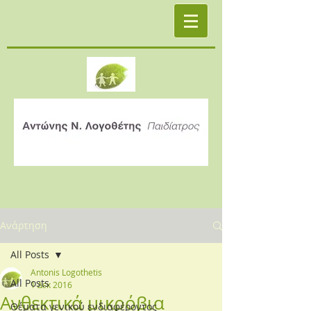
Ανάρτηση
All Posts
Antonis Logothetis
All Posts
1 Δεκ 2016
Ανθεκτικά μικρόβια
Θέματα γενικού ενδιαφέροντος