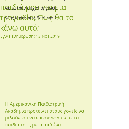
παιδιά μου για μια
Με ρωτούν συχνά οι γονείς
τραγωδία; Πως θα το
Νέος Κορωνοϊός Sars-cov-2
κάνω αυτό;
Έγινε ενημέρωση:
13 Νοε 2019
Η Αμερικανική Παιδιατρική 
Ακαδημία προτείνει στους γονείς να 
μιλούν και να επικοινωνούν με τα 
παιδιά τους μετά από ένα 