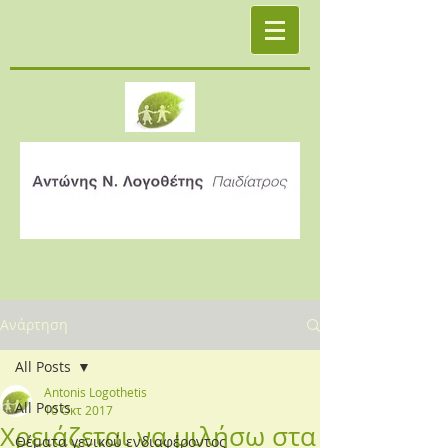
Ανάρτηση
All Posts
Antonis Logothetis
All Posts
10 Οκτ 2017
Χρειάζεται να μιλήσω στα
Θέματα γενικού ενδιαφέροντος