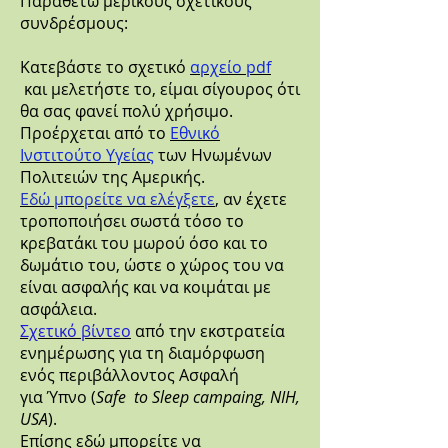
Παραθέτω μερικούς σχετικούς
συνδρέσμους:
Κατεβάστε το σχετικό
αρχείο pdf
και μελετήστε το, είμαι σίγουρος ότι
θα σας φανεί πολύ χρήσιμο.
Προέρχεται από το
Εθνικό
Ινστιτούτο Υγείας
των Ηνωμένων
Πολιτειών της Αμερικής.
Εδώ μπορείτε να ελέγξετε
, αν έχετε
τροποποιήσει σωστά τόσο το
κρεβατάκι του μωρού όσο και το
δωμάτιο του, ώστε ο χώρος του να
είναι ασφαλής και να κοιμάται με
ασφάλεια.
Σχετικό βίντεο
από την εκστρατεία
ενημέρωσης για τη διαμόρφωση
ενός περιβάλλοντος Ασφαλή
για Ύπνο (
Safe to Sleep campaing, ΝΙΗ,
USA
).
Επίσης εδώ μπορείτε να