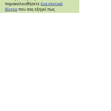
παρακολουθήσετε
ένα σχετικό
βίντεο
που σας εξηγεί πως
μπορούμε να διαμορφώσουμε ένα
ασφαλές περιβάλλον για τον ύπνο
του παιδιού μας. Το βίντεο είναι στα
Αγγλικά και παρέχετε από το
Εθνικό
Ινστιτούτο Υγείας
των Ηνωμένων
Πολιτειών της Αμερικής.
Τελευταία Ενημέρωση 29/05/2016