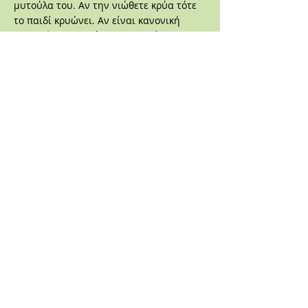
μυτούλα του. Αν την νιώθετε κρύα τότε
το παιδί κρυώνει. Αν είναι κανονική
(δηλαδή δεν αισθάνεστε στο χέρι σας
καμία διαφορά), τότε το παιδί δεν
κρυώνει και είναι καλά με αυτά που
φορά.
Παραθέτω έναν
σύνδεσμο
από την
καμπάνια των Αμερικανών που αφορά
για τη διαμόρφωση του περιβάλλοντος
για έναν ασφαλή ύπνο. Μπορείτε να το
μελετήσετε και παρακαλούμε πολύ
διαδώστε το σε φίλους και φίλες σας που
έχουν παιδιά κάτω του έτους, ώστε και
τα δικά τους παιδιά να κοιμούνται
ασφαλή.
Τελευταία
Ενημέρωση 12/11/2016