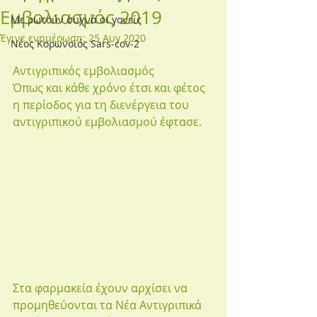
Εμβολιασμός 2019
Με ρωτούν συχνά οι γονείς
Έγινε ενημέρωση:
25 Αυγ 2020
Νέος Κορωνοϊός Sars-cov-2
Αντιγριπικός εμβολιασμός
Όπως και κάθε χρόνο έτσι και φέτος 
η περίοδος για τη διενέργεια του 
αντιγριπικού εμβολιασμού έφτασε.
Στα φαρμακεία έχουν αρχίσει να 
προμηθεύονται τα Νέα Αντιγριπικά 