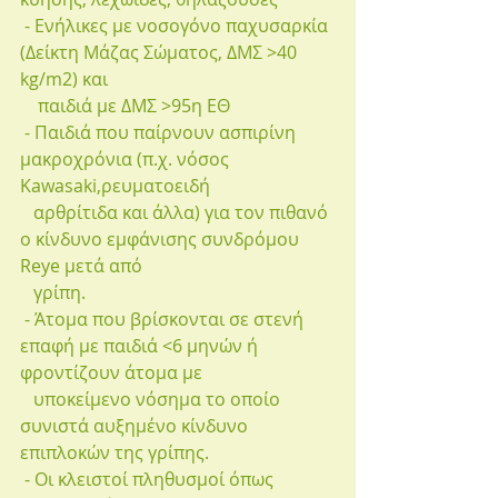
 - Ενήλικες με νοσογόνο παχυσαρκία 
(Δείκτη Μάζας Σώματος, ΔΜΣ >40 
kg/m2) και 
    παιδιά με ΔΜΣ >95η ΕΘ
 - Παιδιά που παίρνουν ασπιρίνη 
μακροχρόνια (π.χ. νόσος 
Kawasaki,ρευματοειδή 
   αρθρίτιδα και άλλα) για τον πιθανό 
ο κίνδυνο εμφάνισης συνδρόμου 
Reye μετά από 
   γρίπη.
 - Άτομα που βρίσκονται σε στενή 
επαφή με παιδιά <6 μηνών ή 
φροντίζουν άτομα με 
   υποκείμενο νόσημα το οποίο 
συνιστά αυξημένο κίνδυνο 
επιπλοκών της γρίπης.
 - Οι κλειστοί πληθυσμοί όπως 